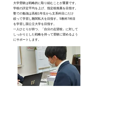
大学受験は戦略的に取り組むことが重要です。
学校の評定平均を上げ、指定校推薦を目指す。
塾での勉強は高校1年生から文系科目にだけ
絞って
学習し
難関私大を目指す。
5教科7科目
を学習し国公
立大学を目指す。
一人ひとりが持つ、「自分の志望校」に対して
しっか
りとした
戦略を持って受験に望めるよう
にサポート
します。
04
自習室